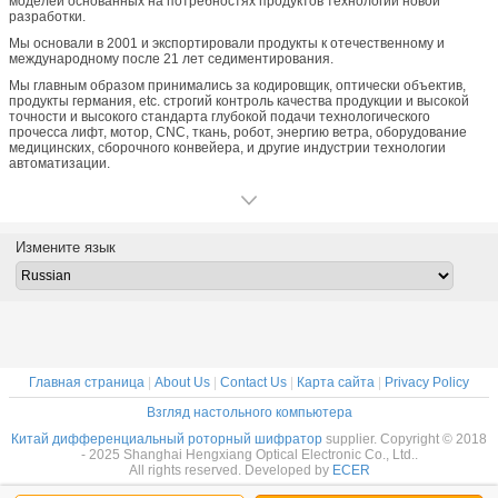
моделей основанных на потребностях продуктов технологии новой
разработки.
Мы основали в 2001 и экспортировали продукты к отечественному и
международному после 21 лет седиментирования.
Мы главным образом принимались за кодировщик, оптически объектив,
продукты германия, etc. строгий контроль качества продукции и высокой
точности и высокого стандарта глубокой подачи технологического
прочесса лифт, мотор, CNC, ткань, робот, энергию ветра, оборудование
медицинских, сборочного конвейера, и другие индустрии технологии
автоматизации.
Измените язык
Главная страница
|
About Us
|
Contact Us
|
Карта сайта
|
Privacy Policy
Взгляд настольного компьютера
Китай дифференциальный роторный шифратор
supplier. Copyright © 2018
- 2025 Shanghai Hengxiang Optical Electronic Co., Ltd..
All rights reserved. Developed by
ECER