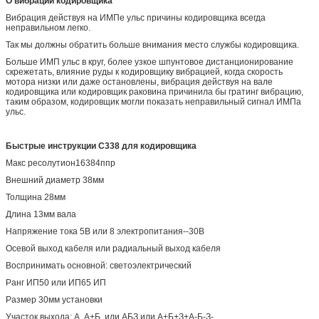
О вибрации кодировщика
Вибрация действуя на ИМПе ульс причины кодировщика всегда
неправильном легко.
Так мы должны обратить больше внимания место службы кодировщика.
Больше ИМП ульс в круг, более узкое шпунтовое дистанционирование
скрежетать, влияние руды к кодировщику вибрацией, когда скорость
мотора низки или даже остановлены, вибрация действуя на вале
кодировщика или кодировщик раковина причинила бы гратинг вибрацию,
таким образом, кодировщик могли показать неправильный сигнал ИМПа
ульс.
Быстрые инструкции С338 для кодировщика
Макс ресолутион16384ппр
Внешний диаметр 38мм
Толщина 28мм
Длина 13мм вала
Напряжение тока 5В или 8 электропитания--30В
Осевой выход кабеля или радиальный выход кабеля
Воспринимать основной: светоэлектрический
Ранг ИП50 или ИП65 ИП
Размер 30мм установки
Участок выхода: А, А+Б, или АБЗ или А+Б+З+А-Б-З-