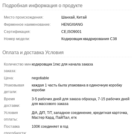
Подробная информация о продукте
Место происхождения:
Шанхай, Китай
Фирменное наименование:
HENGXIANG
Сертификация:
CE,ISO9001
Номер модели:
Кодировщик квадрирования С38
Оплата и доставка Условия
Количество мин
кодировщик 1пкс для начала заказа
заказа:
Цена:
negotiable
Упаковывая
каждая 1 часть была упакована в одиночную коробку
коробки
детали:
Время
3-5 рабочих дней для заказа образца, 7-15 рабочих дней
для массового заказа
доставки:
Условия
Д/А, Д/П, Т/Т, западное соединение, кредитная карточка,
Мастер Кард, ПайПал, етк
оплаты:
Поставка
100К соединяет в год
способности: