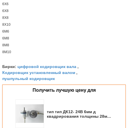
6Х6
6Х8
8Х8
8Х10
6М6
6М8
8М8
8М10
цифровой кодировщик вала
Бирки:
,
Кодировщик установленный валом
,
пушпульный кодировщик
Получить лучшую цену для
тип тип ДК12- 24В 6мм д
квадрирования толщины 28мм
кодировщика вала точности
твердый