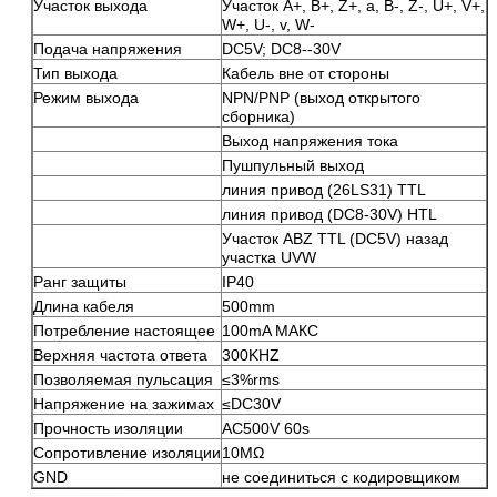
Участок выхода
Участок A+, B+, Z+, a, B-, Z-, U+, V+,
W+, U-, v, W-
Подача напряжения
DC5V; DC8--30V
Тип выхода
Кабель вне от стороны
Режим выхода
NPN/PNP (выход открытого
сборника)
Выход напряжения тока
Пушпульный выход
линия привод (26LS31) TTL
линия привод (DC8-30V) HTL
Участок ABZ TTL (DC5V) назад
участка UVW
Ранг защиты
IP40
Длина кабеля
500mm
Потребление настоящее
100mA МАКС
Верхняя частота ответа
300KHZ
Позволяемая пульсация
≤3%rms
Напряжение на зажимах
≤DC30V
Прочность изоляции
AC500V 60s
Сопротивление изоляции
10MΩ
GND
не соединиться с кодировщиком