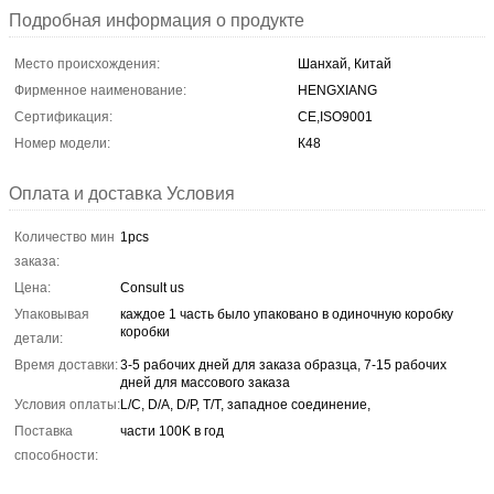
Подробная информация о продукте
Место происхождения:
Шанхай, Китай
Фирменное наименование:
HENGXIANG
Сертификация:
CE,ISO9001
Номер модели:
К48
Оплата и доставка Условия
Количество мин
1pcs
заказа:
Цена:
Consult us
Упаковывая
каждое 1 часть было упаковано в одиночную коробку
коробки
детали:
Время доставки:
3-5 рабочих дней для заказа образца, 7-15 рабочих
дней для массового заказа
Условия оплаты:
L/C, D/A, D/P, T/T, западное соединение,
Поставка
части 100K в год
способности: