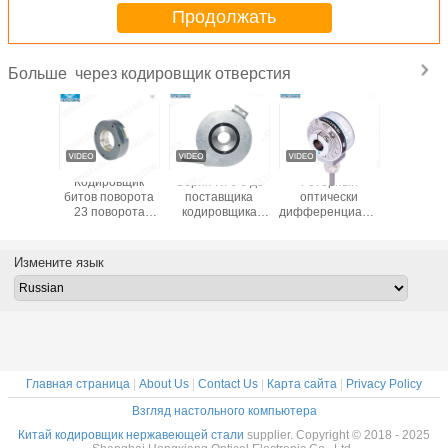
Продолжать
через кодировщик отверстия
Больше
од 8
Кодировщик
Серия K76-J до
Роторный
тип вал 
я мотор
битов поворота
поставщика
оптически
кодиро
ривода
23 поворота
кодировщика
дифференциальный
18mm 
 Denki
RS485 SSI BISS
фарфора частей
ИМП ульс
диффере
овщика
абсолютной
дифференциального
EL42A120Z5/28P6X6PR2
NPN 360p
вала TTL
параллели
кодировщика
IP66 замены
ротор
Измените язык
VW
микро-
решающего
1024
енциальный
одиночный Multi
прибора
кодировщика K52
32768ppr
роторного
различного
механического
Главная страница
|
About Us
|
Contact Us
|
Карта сайта
|
Privacy Policy
Взгляд настольного компьютера
Китай кодировщик нержавеющей стали
supplier. Copyright © 2018 - 2025