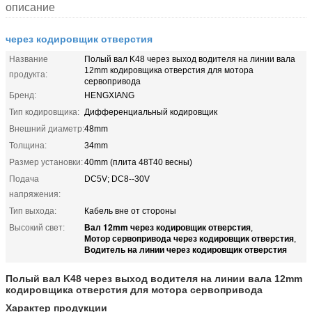
описание
через кодировщик отверстия
Название
Полый вал K48 через выход водителя на линии вала
12mm кодировщика отверстия для мотора
продукта:
сервопривода
Бренд:
HENGXIANG
Тип кодировщика:
Дифференциальный кодировщик
Внешний диаметр:
48mm
Толщина:
34mm
Размер установки:
40mm (плита 48T40 весны)
Подача
DC5V; DC8--30V
напряжения:
Тип выхода:
Кабель вне от стороны
Вал 12mm через кодировщик отверстия
Высокий свет:
,
Мотор сервопривода через кодировщик отверстия
,
Водитель на линии через кодировщик отверстия
Полый вал K48 через выход водителя на линии вала 12mm
кодировщика отверстия для мотора сервопривода
Характер продукции