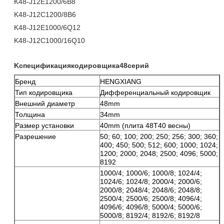
K48-J12E1200/6B8
K48-J12C1200/8B6
K48-J12E1000/6Q12
K48-J12C1000/16Q10
Kспецификациякодировщика48серий
Бренд
HENGXIANG
Тип кодировщика
Дифференциальный кодировщик
Внешний диаметр
48mm
Толщина
34mm
Размер установки
40mm (плита 48T40 весны)
Разрешение
50; 60; 100; 200; 250; 256; 300; 360;
400; 450; 500; 512; 600; 1000; 1024;
1200; 2000; 2048; 2500; 4096; 5000;
8192
1000/4; 1000/6; 1000/8; 1024/4;
1024/6; 1024/8; 2000/4; 2000/6;
2000/8; 2048/4; 2048/6; 2048/8;
2500/4; 2500/6; 2500/8; 4096/4;
4096/6; 4096/8; 5000/4; 5000/6;
5000/8; 8192/4; 8192/6; 8192/8