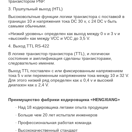
транзистором PNP.
3. Пушпульный выход (HTL)
Высоковольтные функции логики транзистора с поставкой в
границах 10 и напряжения тока DC 30 v, с 24 DC v быть
самыми обычными.
«Низкий уровень» определен как выход между 0 v и 3 v и
«высокий» как между VCC и VCC до 3,5 V.
4. Выход TTL RS-422
В логике транзистор-транзистора (TTL), и логически
состояние и амплификация сделаны транзисторами,
следовательно именем.
Выход TTL поставлен с или фиксированным напряжением
тока 5 v или переменным напряжением тока между 10 и 32 V.
Для этого низкий ряд определен как ≤ 0,4 v и высокий
диапазон как ≥ 2,4 V.
Преимущество фабрики кодировщика «HENGXIANG»
· Над 18 кодировщика летами опыта продукции
· Больше чем 20 лет испытали инженеров
· Профессиональная работая команда
· Высококачественный стандарт