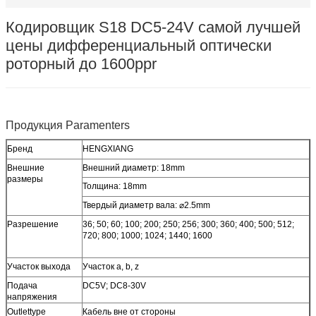
Кодировщик S18 DC5-24V самой лучшей
цены дифференциальный оптически
роторный до 1600ppr
Продукция Paramenters
Бренд
HENGXIANG
Внешние
Внешний диаметр: 18mm
размеры
Толщина: 18mm
Твердый диаметр вала: ⌀2.5mm
Разрешение
36; 50; 60; 100; 200; 250; 256; 300; 360; 400; 500; 512;
720; 800; 1000; 1024; 1440; 1600
Участок выхода
Участок a, b, z
Подача
DC5V; DC8-30V
напряжения
Outlettype
Кабель вне от стороны