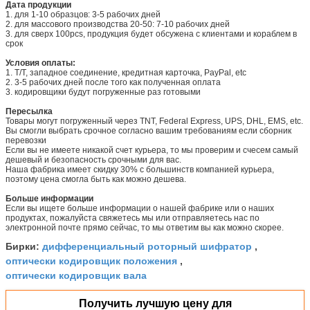
Дата продукции
1. для 1-10 образцов: 3-5 рабочих дней
2. для массового производства 20-50: 7-10 рабочих дней
3. для сверх 100pcs, продукция будет обсужена с клиентами и кораблем в
срок
Условия оплаты:
1. T/T, западное соединение, кредитная карточка, PayPal, etc
2. 3-5 рабочих дней после того как полученная оплата
3. кодировщики будут погруженные раз готовыми
Пересылка
Товары могут погруженный через TNT, Federal Express, UPS, DHL, EMS, etc.
Вы смогли выбрать срочное согласно вашим требованиям если сборник
перевозки
Если вы не имеете никакой счет курьера, то мы проверим и счесем самый
дешевый и безопасность срочными для вас.
Наша фабрика имеет скидку 30% с большинств компанией курьера,
поэтому цена смогла быть как можно дешева.
Больше информации
Если вы ищете больше информации о нашей фабрике или о наших
продуктах, пожалуйста свяжетесь мы или отправляетесь нас по
электронной почте прямо сейчас, то мы ответим вы как можно скорее.
дифференциальный роторный шифратор
Бирки:
,
оптически кодировщик положения
,
оптически кодировщик вала
Получить лучшую цену для