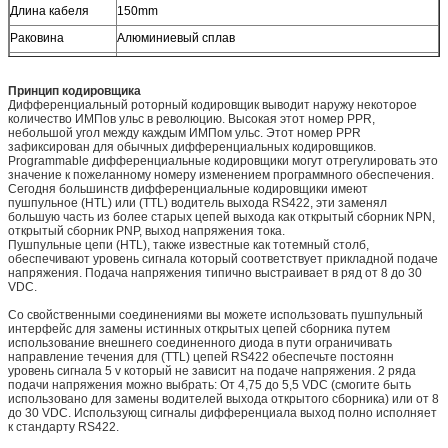
Длина кабеля
150mm
Раковина
Алюминиевый сплав
Пакет
Коробка коробки
Принцип кодировщика
Чистый вес
О 20g (с пакетом)
Дифференциальный роторный кодировщик выводит наружу некоторое
количество ИМПов ульс в революцию. Высокая этот номер PPR,
Аттестация
CE
небольшой угол между каждым ИМПом ульс. Этот номер PPR
зафиксирован для обычных дифференциальных кодировщиков.
Programmable дифференциальные кодировщики могут отрегулировать это
значение к пожеланному номеру изменением программного обеспечения.
Сегодня большинств дифференциальные кодировщики имеют
пушпульное (HTL) или (TTL) водитель выхода RS422, эти заменял
большую часть из более старых цепей выхода как открытый сборник NPN,
открытый сборник PNP, выход напряжения тока.
Пушпульные цепи (HTL), также известные как тотемный столб,
обеспечивают уровень сигнала который соответствует прикладной подаче
напряжения. Подача напряжения типично выстраивает в ряд от 8 до 30
VDC.
Со свойственными соединениями вы можете использовать пушпульный
интерфейс для замены истинных открытых цепей сборника путем
использование внешнего соединенного диода в пути ограничивать
направление течения для (TTL) цепей RS422 обеспечьте постоянн
уровень сигнала 5 v который не зависит на подаче напряжения. 2 ряда
подачи напряжения можно выбрать: От 4,75 до 5,5 VDC (смогите быть
использовано для замены водителей выхода открытого сборника) или от 8
до 30 VDC. Использующ сигналы дифференциала выход полно исполняет
к стандарту RS422.