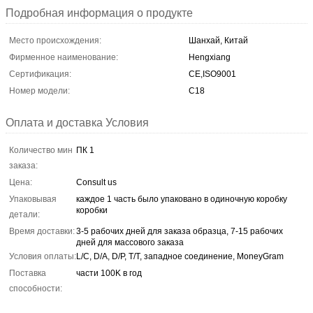
Подробная информация о продукте
Место происхождения:
Шанхай, Китай
Фирменное наименование:
Hengxiang
Сертификация:
CE,ISO9001
Номер модели:
С18
Оплата и доставка Условия
Количество мин
ПК 1
заказа:
Цена:
Consult us
Упаковывая
каждое 1 часть было упаковано в одиночную коробку
коробки
детали:
Время доставки:
3-5 рабочих дней для заказа образца, 7-15 рабочих
дней для массового заказа
Условия оплаты:
L/C, D/A, D/P, T/T, западное соединение, MoneyGram
Поставка
части 100K в год
способности: