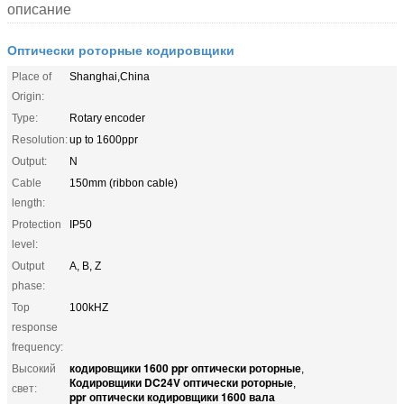
описание
Оптически роторные кодировщики
Place of
Shanghai,China
Origin:
Type:
Rotary encoder
Resolution:
up to 1600ppr
Output:
N
Cable
150mm (ribbon cable)
length:
Protection
IP50
level:
Output
A, B, Z
phase:
Top
100kHZ
response
frequency:
кодировщики 1600 ppr оптически роторные
Высокий
,
Кодировщики DC24V оптически роторные
,
свет:
ppr оптически кодировщики 1600 вала