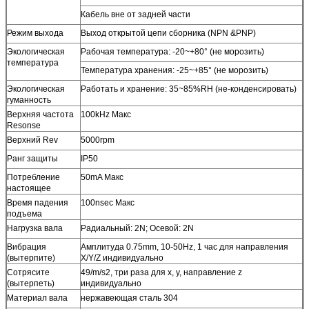
Кабель вне от задней части
Режим выхода
Выход открытой цепи сборника (NPN &PNP)
Экологическая
Рабочая температура: -20~+80° (не морозить)
температура
Температура хранения: -25~+85° (не морозить)
Экологическая
Работать и хранение: 35~85%RH (не-конденсировать)
гуманность
Верхняя частота
100kHz Макс
Resonse
Верхний Rev
5000rpm
Ранг защиты
IP50
Потребление
50mA Макс
настоящее
Время падения
100nsec Макс
подъема
Нагрузка вала
Радиальный: 2N; Осевой: 2N
Вибрация
Амплитуда 0.75mm, 10-50Hz, 1 час для направления
(вытерпите)
X/Y/Z индивидуально
Сотрясите
49/m/s2, три раза для x, y, направление z
(вытерпеть)
индивидуально
Материал вала
нержавеющая сталь 304