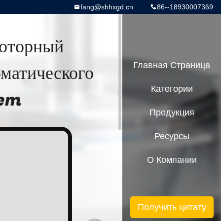
fang@shhxgd.cn
86--18930007369
оторный
матического
Главная Страница
Категории
rem
Продукция
Ресурсы
О Компании
Получить цитату