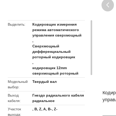
butto
Выделить
Кодировщик измерения
режима автоматического
управления сверхмощный
,
Сверхмощный
дифференциальный
роторный кодировщик
,
кодировщик 12mm
сверхмощный роторный
Модельный
Твердый вал
выбор
Кодир
Выход
Гнездо радиального кабеля
управ
кабеля
радиальное
Участок
, B, Z, A, B-, Z-
выхода