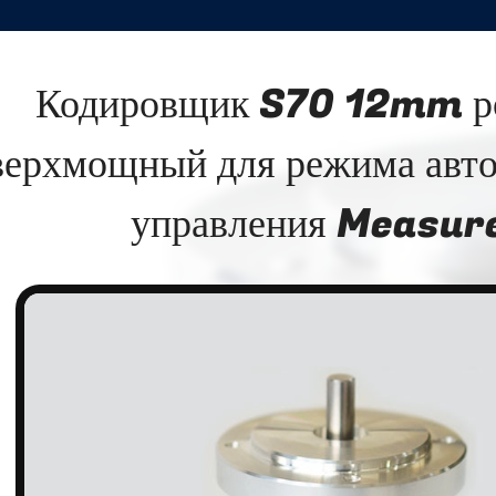
Кодировщик S70 12mm р
верхмощный для режима авто
управления Measu