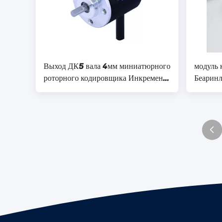
Выход ДК5 вала 4мм миниатюрного
модуль
роторного кодировщика Инкременал
Беаринл
2500 Ппр твердый
положен
дифференциальный - 30В С30
вооруже