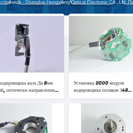
 страница
-
Shanghai Hengxiang Optical Electronic Co., Ltd. 
кодировщика вала Дя 8мм
Установка 2000 модуля
й, оптически направление
кодировщика поляков З48
уля кодировщика
разрешения 6 роторная ультр
тонкая