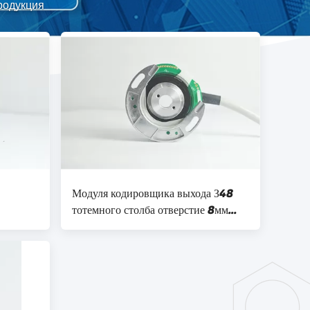
Продукция
Модуля кодировщика выхода З48
тотемного столба отверстие 8мм
а
диаметра 48мм роторного внешнее