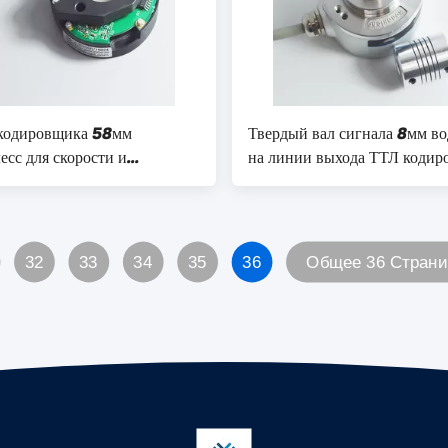
 кодировщика 58мм
Твердый вал сигнала 8мм во
есс для скорости и
на линии выхода ТТЛ кодир
ия контроля над
вала С50 с соединением
ниями робота
32
33
34
35
36
Общее 36 Стран