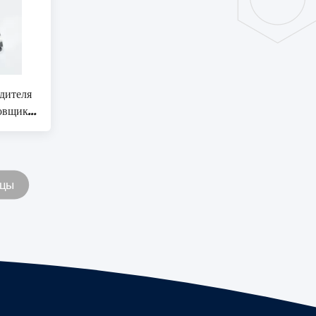
дителя
овщика
ицы