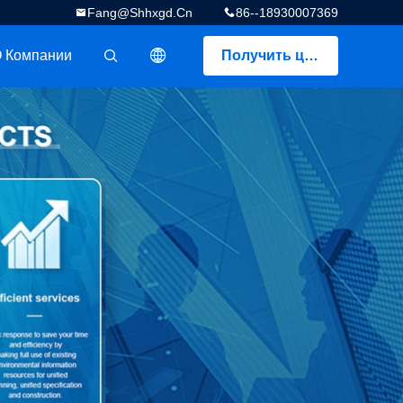
Fang@shhxgd.cn
86--18930007369
 Компании
Получить цитату
描述