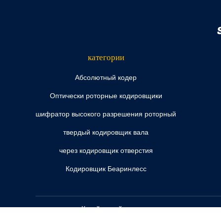
категории
Абсолютный кодер
Оптически роторные кодировщики
шифратор высокого разрешения роторный
твердый кодировщик вала
через кодировщик отверстия
Кодировщик Беаринлесс
Китай серый кодировщик кода поставщик.