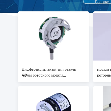
Главная
Дифференциальный тип размер
модуль 
48мм роторного модуля
роторны
кодировщика внешний 1024 Пулес
КВ мод
для мотора