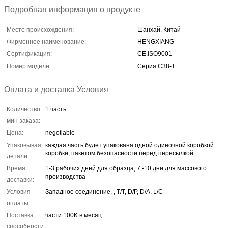
Подробная информация о продукте
Место происхождения:
Шанхай, Китай
Фирменное наименование:
HENGXIANG
Сертификация:
CE,ISO9001
Номер модели:
Серия С38-Т
Оплата и доставка Условия
Количество
1 часть
мин заказа:
Цена:
negotiable
Упаковывая
каждая часть будет упакована одной одиночной коробкой
коробки, пакетом безопасности перед пересылкой
детали:
Время
1-3 рабочих дней для образца, 7 -10 дни для массового
производства
доставки:
Условия
Западное соединение, , T/T, D/P, D/A, L/C
оплаты:
Поставка
части 100K в месяц
способности: