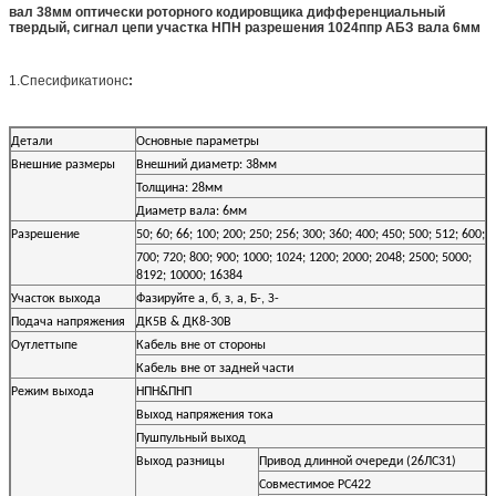
вал 38мм оптически роторного кодировщика дифференциальный
твердый, сигнал цепи участка НПН разрешения 1024ппр АБЗ вала 6мм
1.Спесификатионс
:
Детали
Основные параметры
Внешние размеры
Внешний диаметр: 38мм
Толщина: 28мм
Диаметр вала: 6мм
Разрешение
50; 60; 66; 100; 200; 250; 256; 300; 360; 400; 450; 500; 512; 600;
700; 720; 800; 900; 1000; 1024; 1200; 2000; 2048; 2500; 5000;
8192; 10000; 16384
Участок выхода
Фазируйте а, б, з, а, Б-, З-
Подача напряжения
ДК5В & ДК8-30В
Оутлеттыпе
Кабель вне от стороны
Кабель вне от задней части
Режим выхода
НПН&ПНП
Выход напряжения тока
Пушпульный выход
Выход разницы
Привод длинной очереди (26ЛС31)
Совместимое РС422