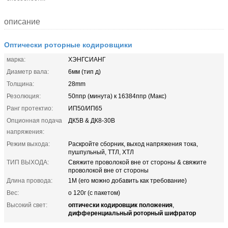
описание
Оптически роторные кодировщики
марка:
ХЭНГСИАНГ
Диаметр вала:
6мм (тип д)
Толщина:
28mm
Резолюция:
50ппр (минута) к 16384ппр (Макс)
Ранг протектио:
ИП50/ИП65
Опционная подача
ДК5В & ДК8-30В
напряжения:
Режим выхода:
Раскройте сборник, выход напряжения тока,
пушпульный, ТТЛ, ХТЛ
ТИП ВЫХОДА:
Свяжите проволокой вне от стороны & свяжите
проволокой вне от стороны
Длина провода:
1М (его можно добавить как требование)
Вес:
о 120г (с пакетом)
оптически кодировщик положения
Высокий свет:
,
дифференциальный роторный шифратор