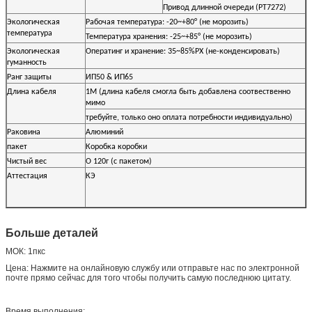
Привод длинной очереди (РТ7272)
Экологическая
Рабочая температура: -20~+80° (не морозить)
температура
Температура хранения: -25~+85° (не морозить)
Экологическая
Оператинг и хранение: 35~85%РХ (не-конденсировать)
гуманность
Ранг защиты
ИП50 & ИП65
Длина кабеля
1М (длина кабеля смогла быть добавлена соотвественно
мимо
требуйте, только оно оплата потребности индивидуально)
Раковина
Алюминий
пакет
Коробка коробки
Чистый вес
О 120г (с пакетом)
Аттестация
КЭ
Больше деталей
МОК: 1пкс
Цена: Нажмите на онлайновую службу или отправьте нас по электронной
почте прямо сейчас для того чтобы получить самую последнюю цитату.
Время выполнения: