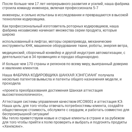
После больше чем 17 лет непрерывного развития и усилий, наша фабрика
строила команду инженера, включая профессионала 5-7
инженеры, и сильно испытаны в исследовании и превращаются в высокой
технологии кодировщика.
Как профессиональный изготовитель роторных кодировщиков, наша
фабрика независимо начинает множества серии продукта, которые
широко
использованный в лифтах, моторы сервопривода, механические
инструменты КНК, машинное оборудование ткани, роботы, энергия ветра,
медицинский, сборочный конвейер и другой индустрия автоматизации, с
деятельностью в 34 провинциях и городах общенародно.
И больше чем 170 страны и регионов по всему миру, выигранный доверию
и хвалению клиентов.
Наша ФАБРИКА КОДИРОВЩИКА ШАНХАЯ ХЭНГСИАНГ получала
несколько патентов вымысла и патенты общего назначения модели, и
проходила
«проекта преобразования достижения Шанхая аттестация
высокотехнологичного»,
Аттестация системы управления качеством ИСО9001 и аттестация КЭ.
Наша цель: для того чтобы отвечать потребностямы клиента, создайте
общественную стоимость, обслужите с сердцем, и работать совместно для
беспроигрышной ситуации!
Мы тепло приветствуем новые и старые клиенты в стране и за рубежом
для того чтобы прийти к полю проверить и выбрать и подгонять продукты
«Хенгксянг».