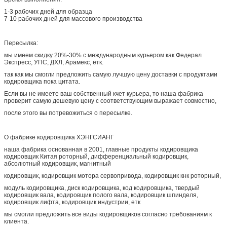
1-3 рабочих дней для образца
7-10 рабочих дней для массового производства
Пересылка:
мы имеем скидку 20%-30% с международным курьером как Федерал
Экспресс, УПС, ДХЛ, Арамекс, етк.
так как мы смогли предложить самую лучшую цену доставки с продуктами
кодировщика пока цитата.
Если вы не имеете ваш собственный кчет курьера, то наша фабрика
проверит самую дешевую цену с соответствующим выражает совместно,
после этого вы потревожиться о пересылке.
О фабрике кодировщика ХЭНГСИАНГ
наша фабрика основанная в 2001, главные продукты кодировщика
кодировщик Китая роторный, дифференциальный кодировщик,
абсолютный кодировщик, магнитный
кодировщик, кодировщик мотора сервопривода, кодировщик кнк роторный,
модуль кодировщика, диск кодировщика, код кодировщика, твердый
кодировщик вала, кодировщик полого вала, кодировщик шпинделя,
кодировщик лифта, кодировщик индустрии, етк
мы смогли предложить все виды кодировщиков согласно требованиям к
клиента.