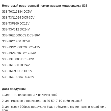
Некоторый родственный номер модели кодировщика S38
S38-T6C16384 DC5V
S38-T3N1024 DC5-30V
S38-T3F360 DC12V
S38-T3V512 DC24V
S38-T6E10000C2 DC8-30V
S38-T6C1200 DC5V
S38-T3N2500C20 DC5-12V
S38-T3V4096 DC12-24V
S38-T3F5000 DC8-12V
S38-T6E800 DC24V
S38-T6C900C3 DC5V
S38-T6C16384 DC4.5V
Дата продукции
1.
для 1-10 образцов: 3-5 рабочих дней
2. для массового производства 20-50: 7-10 рабочих дней
3. для сверх 100pcs, продукция будет обсужена с клиентами и кораблем в
срок