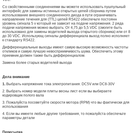
Со свойственными соединениями вы можете использовать пушпульный
интерфейс для замены истинных открытых цепей сборника путем
использование внешнего соединенного диода в пути ограничивать
направление течения для (TTL) цепей RS422 обеспечьте постоянн
уровень сигнала 5 v который не зависит на подаче напряжения. 2 ряда
подачи напряжения можно выбрать: От 4,75 до 5,5 VDC (смогите быть
использовано для замены водителей выхода открытого сборника) или от 8
до 30 VDC. Использующ сигналы дифференциала выход полно исполняет
к стандарту RS422.
Дифференциальные выходы имеют самую высокую возможность частоты
откликов и самую лучшую невосприимчивость шума. Обеспечить этому
приемник должен также быть дифференциалом.
Замена более старых водителей выхода
Дела внимание
1.
Выбрать напряжение тока электропитания: DC5V или DC8-30V
2. Выбрать номер модели плиты весны лист если вы выбираете
кодировщик полого вала
3. Пожалуйста посоветуйте скорости мотора (RPM) что вы фактически для
использования
4. Если вы имеете любые другие требования, то пожалуйста обеспечьте
параметры детали
Пересылка