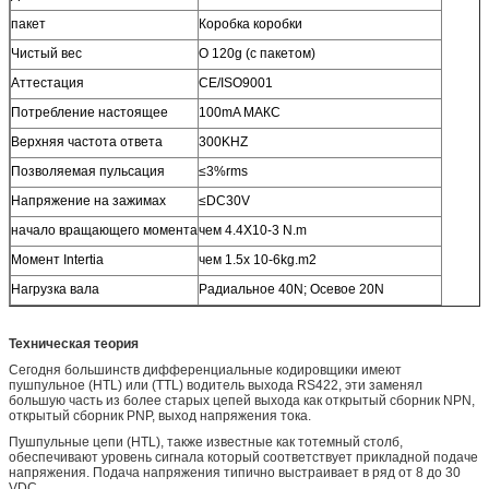
пакет
Коробка коробки
Чистый вес
О 120g (с пакетом)
Аттестация
CE/ISO9001
Потребление настоящее
100mA МАКС
Верхняя частота ответа
300KHZ
Позволяемая пульсация
≤3%rms
Напряжение на зажимах
≤DC30V
начало вращающего момента
чем 4.4X10-3 N.m
Момент Intertia
чем 1.5x 10-6kg.m2
Нагрузка вала
Радиальное 40N; Осевое 20N
Техническая теория
Сегодня большинств дифференциальные кодировщики имеют
пушпульное (HTL) или (TTL) водитель выхода RS422, эти заменял
большую часть из более старых цепей выхода как открытый сборник NPN,
открытый сборник PNP, выход напряжения тока.
Пушпульные цепи (HTL), также известные как тотемный столб,
обеспечивают уровень сигнала который соответствует прикладной подаче
напряжения. Подача напряжения типично выстраивает в ряд от 8 до 30
VDC.