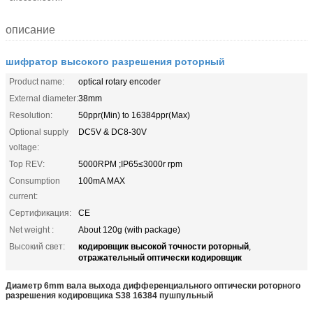
описание
шифратор высокого разрешения роторный
Product name:
optical rotary encoder
External diameter:
38mm
Resolution:
50ppr(Min) to 16384ppr(Max)
Optional supply
DC5V & DC8-30V
voltage:
Top REV:
5000RPM ;IP65≤3000r rpm
Consumption
100mA MAX
current:
Сертификация:
CE
Net weight :
About 120g (with package)
кодировщик высокой точности роторный
Высокий свет:
,
отражательный оптически кодировщик
Диаметр 6mm вала выхода дифференциального оптически роторного
разрешения кодировщика S38 16384 пушпульный