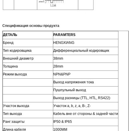
Спецификация основы продукта
ДЕТАЛЬ
PARAMTERS
Бренд
HENGXIANG
Тип кодировщика
Дифференциальный кодировщик
Внешний диаметр
38mm
Толщина
28mm
Режим выхода
NPN&PNP
Выход напряжения тока
Пушпульный выход
Выход разницы (TTL, HTL, RS422)
Участок выхода
Участок a, b, z, a, B-, Z-
Тип выхода
Кабель вне от стороны & задней части
Ранг защиты
IP50 & IP65
Длина кабеля
1000MM