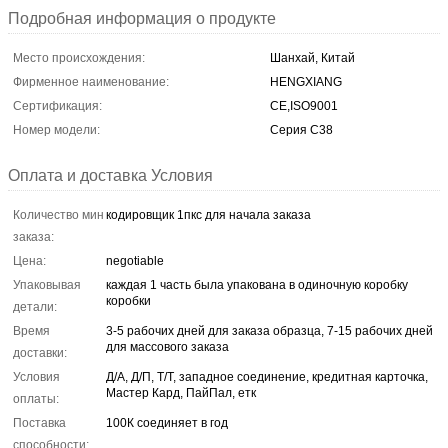
Подробная информация о продукте
Место происхождения:
Шанхай, Китай
Фирменное наименование:
HENGXIANG
Сертификация:
CE,ISO9001
Номер модели:
Серия С38
Оплата и доставка Условия
Количество мин
кодировщик 1пкс для начала заказа
заказа:
Цена:
negotiable
Упаковывая
каждая 1 часть была упакована в одиночную коробку
коробки
детали:
Время
3-5 рабочих дней для заказа образца, 7-15 рабочих дней
для массового заказа
доставки:
Условия
Д/А, Д/П, Т/Т, западное соединение, кредитная карточка,
Мастер Кард, ПайПал, етк
оплаты:
Поставка
100К соединяет в год
способности: