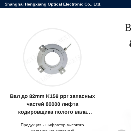
Shanghai Hengxiang Optical Electronic Co., Ltd.
В
Вал до 82mm K158 ppr запасных
частей 80000 лифта
кодировщика полого вала
электронный
Продукция
-
шифратор высокого
разрешения роторный