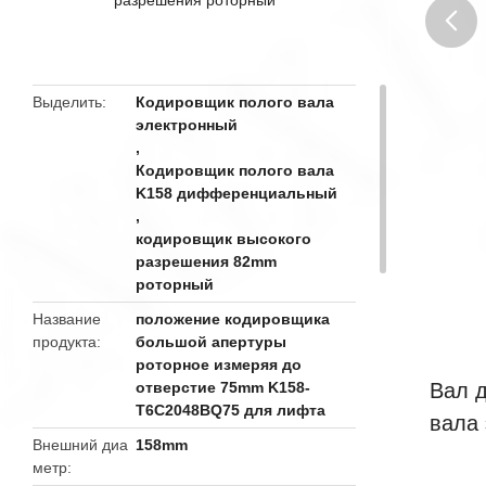
butto
Выделить
Кодировщик полого вала
электронный
,
Кодировщик полого вала
K158 дифференциальный
,
кодировщик высокого
разрешения 82mm
роторный
Название
положение кодировщика
продукта
большой апертуры
роторное измеряя до
отверстие 75mm K158-
Вал 
T6C2048BQ75 для лифта
вала
Внешний диа
158mm
метр