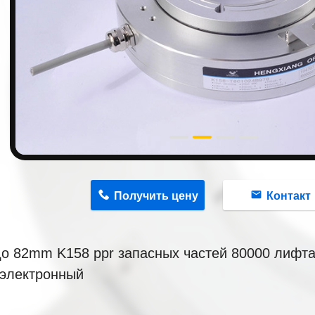
n
Получить цену
Контакт
до 82mm K158 ppr запасных частей 80000 лифт
 электронный