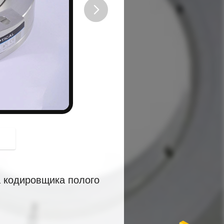
button
а кодировщика полого