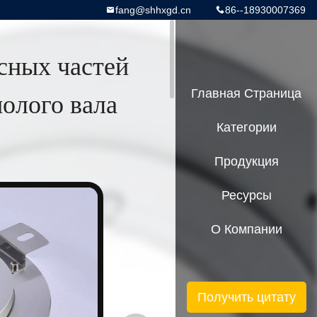
fang@shhxgd.cn
86--18930007369
сных частей
олого вала
Главная Страница
Категории
Продукция
Ресурсы
О Компании
Получить цитату