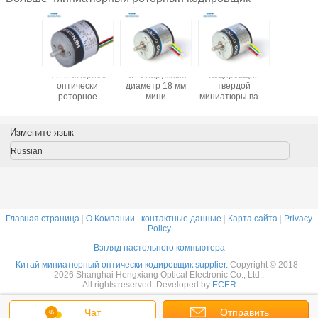
я весна
Миниатюрное
NPN наружный
Кодировщик
Внешний
лухого
оптически
диаметр 18 мм
твердой
кодировщ
тия 8мм
роторное
мини
миниатюры вала
диаметр
мм
разрешение
поворотный
2.5mm OD 18mm
миниат
щика К35
кодировщика 200
энкодер
роторный
ротор
ра 35мм
для
сплошной вал
диффере
Измените язык
тюрная
Субминятуре
2,5 мм 60ppr
сразил с
рная
мотора
3.3Vdc
5000
Russian
Главная страница
|
О Компании
|
контактные данные
|
Карта сайта
|
Privacy
Policy
Взгляд настольного компьютера
Китай миниатюрный оптически кодировщик supplier.
Copyright © 2018 -
2026 Shanghai Hengxiang Optical Electronic Co., Ltd..
All rights reserved. Developed by
ECER
Чат
Отправить