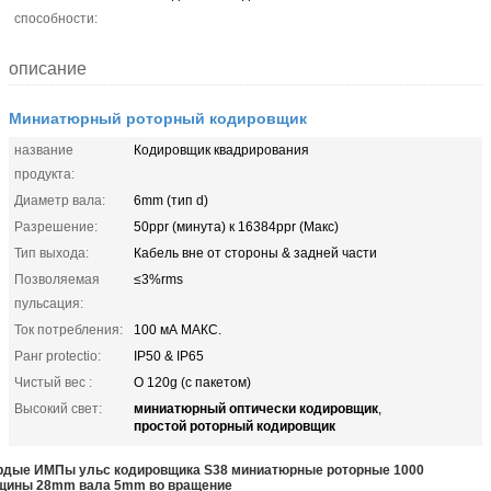
способности:
описание
Миниатюрный роторный кодировщик
название
Кодировщик квадрирования
продукта:
Диаметр вала:
6mm (тип d)
Разрешение:
50ppr (минута) к 16384ppr (Макс)
Тип выхода:
Кабель вне от стороны & задней части
Позволяемая
≤3%rms
пульсация:
Ток потребления:
100 мА МАКС.
Ранг protectio:
IP50 & IP65
Чистый вес :
О 120g (с пакетом)
миниатюрный оптически кодировщик
Высокий свет:
,
простой роторный кодировщик
рдые ИМПы ульс кодировщика S38 миниатюрные роторные 1000
щины 28mm вала 5mm во вращение