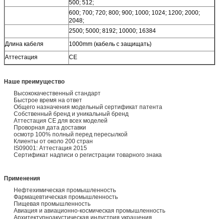
500; 512;
600; 700; 720; 800; 900; 1000; 1024; 1200; 2000;
2048;
2500; 5000; 8192; 10000; 16384
Длина кабеля
1000mm (кабель с защищать)
Аттестация
CE
Наше преимущество
Высококачественный стандарт
Быстрое время на ответ
Общего назначения модельный сертификат патента
Собственный бренд и уникальный бренд
Аттестация CE для всех моделей
Проворная дата доставки
осмотр 100% полный перед пересылкой
Клиенты от около 200 стран
IS09001: Аттестация 2015
Сертификат надписи о регистрации товарного знака
Применения
Нефтехимическая промышленность
Фармацевтическая промышленность
Пищевая промышленность
Авиация и авиационно-космическая промышленность
Архитектурноакустическая индустрия украшения