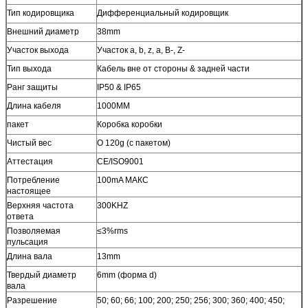
Тип кодировщика
Дифференциальный кодировщик
Внешний диаметр
38mm
Участок выхода
Участок a, b, z, a, B-, Z-
Тип выхода
Кабель вне от стороны & задней части
Ранг защиты
IP50 & IP65
Длина кабеля
1000MM
пакет
Коробка коробки
Чистый вес
О 120g (с пакетом)
Аттестация
CE/ISO9001
Потребление
100mA МАКС
настоящее
Верхняя частота
300KHZ
ответа
Позволяемая
≤3%rms
пульсация
Длина вала
13mm
Твердый диаметр
6mm (форма d)
вала
Разрешение
50; 60; 66; 100; 200; 250; 256; 300; 360; 400; 450;