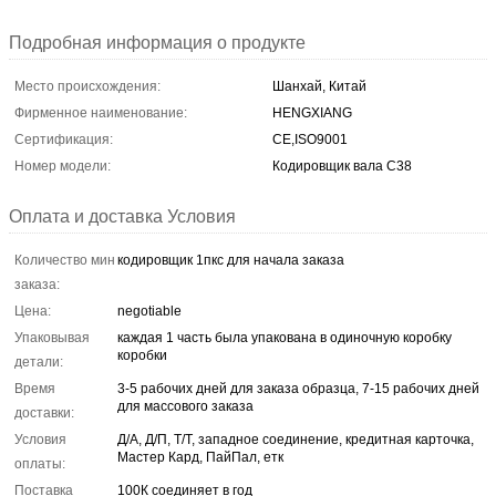
Подробная информация о продукте
Место происхождения:
Шанхай, Китай
Фирменное наименование:
HENGXIANG
Сертификация:
CE,ISO9001
Номер модели:
Кодировщик вала С38
Оплата и доставка Условия
Количество мин
кодировщик 1пкс для начала заказа
заказа:
Цена:
negotiable
Упаковывая
каждая 1 часть была упакована в одиночную коробку
коробки
детали:
Время
3-5 рабочих дней для заказа образца, 7-15 рабочих дней
для массового заказа
доставки:
Условия
Д/А, Д/П, Т/Т, западное соединение, кредитная карточка,
Мастер Кард, ПайПал, етк
оплаты:
Поставка
100К соединяет в год