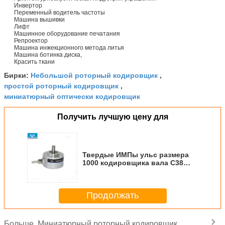
Инвертор
Переменный водитель частоты
Машина вышивки
Лифт
Машинное оборудование печатания
Репроектор
Машина инжекционного метода литья
Машина ботинка диска,
Красить ткани
Небольшой роторный кодировщик
Бирки:
,
простой роторный кодировщик
,
миниатюрный оптически кодировщик
Получить лучшую цену для
Твердые ИМПы ульс размера
1000 кодировщика вала С38
квадрирования вала 5мм
небольшие в вращение
Продолжать
Миниатюрный роторный кодировщик
Больше