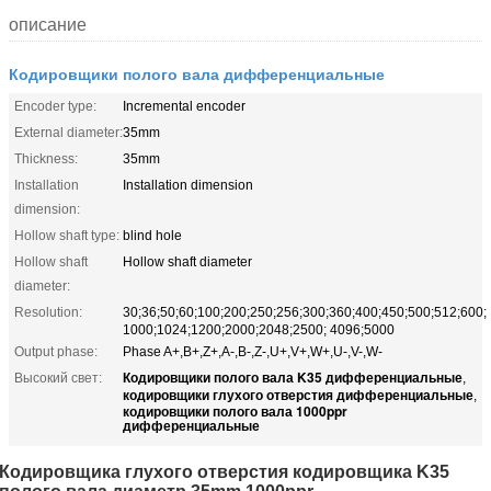
описание
Кодировщики полого вала дифференциальные
Encoder type:
Incremental encoder
External diameter:
35mm
Thickness:
35mm
Installation
Installation dimension
dimension:
Hollow shaft type:
blind hole
Hollow shaft
Hollow shaft diameter
diameter:
Resolution:
30;36;50;60;100;200;250;256;300;360;400;450;500;512;600;
1000;1024;1200;2000;2048;2500; 4096;5000
Output phase:
Phase A+,B+,Z+,A-,B-,Z-,U+,V+,W+,U-,V-,W-
Кодировщики полого вала K35 дифференциальные
Высокий свет:
,
кодировщики глухого отверстия дифференциальные
,
кодировщики полого вала 1000ppr
дифференциальные
Кодировщика глухого отверстия кодировщика K35