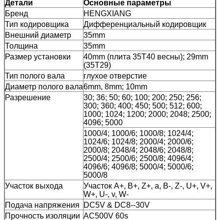
Детали
Основные параметры
Бренд
HENGXIANG
Тип кодировщика
Дифференциальный кодировщик
Внешний диаметр
35mm
Толщина
35mm
Размер установки
40mm (плита 35T40 весны); 29mm
(35T29)
Тип полого вала
глухое отверстие
Диаметр полого вала
6mm, 8mm; 10mm
Разрешение
30; 36; 50; 60; 100; 200; 250; 256;
300; 360; 400; 450; 500; 512; 600;
1000; 1024; 1200; 2000; 2048; 2500;
4096; 5000
1000/4; 1000/6; 1000/8; 1024/4;
1024/6; 1024/8; 2000/4; 2000/6;
2000/8; 2048/4; 2048/6; 2048/8;
2500/4; 2500/6; 2500/8; 4096/4;
4096/6; 4096/8; 5000/4; 5000/6;
5000/8
Участок выхода
Участок A+, B+, Z+, a, B-, Z-, U+, V+,
W+, U-, v, W-
Подача напряжения
DC5V & DC8--30V
Прочность изоляции
AC500V 60s