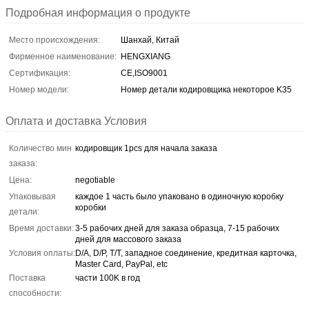
Подробная информация о продукте
Место происхождения:
Шанхай, Китай
Фирменное наименование:
HENGXIANG
Сертификация:
CE,ISO9001
Номер модели:
Номер детали кодировщика некоторое K35
Оплата и доставка Условия
Количество мин
кодировщик 1pcs для начала заказа
заказа:
Цена:
negotiable
Упаковывая
каждое 1 часть было упаковано в одиночную коробку
коробки
детали:
Время доставки:
3-5 рабочих дней для заказа образца, 7-15 рабочих
дней для массового заказа
Условия оплаты:
D/A, D/P, T/T, западное соединение, кредитная карточка,
Master Card, PayPal, etc
Поставка
части 100K в год
способности: