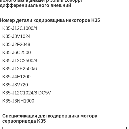
полого вала диаметр 35mm 1000ppr
дифференциального внешний
Номер детали кодировщика некоторое K35
K35-J12C1000/4
K35-J3V1024
K35-J2F2048
K35-J6C2500
K35-J12C2500/8
K35-J12E2500/6
K35-J4E1200
K35-J3V720
K35-J12C1024/8 DC5V
K35-J3NH1000
Спецификация для кодировщика мотора
сервопривода K35