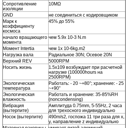
Сопротивление
10MΩ
изоляции
GND
не соединиться с кодировщиком
Марк к
45% до 55%
коэффициенту
космоса
начало вращающего
чем 5.9x 10-3 N.m
момента
Момент Intertia
чем 1x 10-6kg.m2
Нагрузка вала
Радиальное 30N; Осевое 20N
Верхний REV
5000RPM
Носить жизнь
1.5x109 возбуждает при расчетной
нагрузке (100000hours на
2500RPM)
Экологическая
Работать: - 20 ~+80°; хранение: - 25
температура
~+90°
Экологическая
Работать и хранение: 35-85%RH
влажность
(noncondensing)
Вибрация
Амплитуда 0.75mm, 5-55Hz, 2 часа
(вытерпите)
для трехосного индивидуально
Носок (вытерпите)
490m/s2, госпожа 11 три раза для x,
y, направление z индивидуально
Материал раковины
умирает литой алюминий