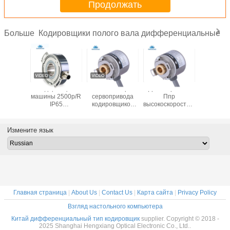
Продолжать
Кодировщики полого вала дифференциальные
Больше
нтальные
кодировщик
ткань мотора
Диаметр 1000
Инкремен
чики
машины 2500p/R
сервопривода
Ппр
энкоде
ния с
IP65
кодировщиков
высокоскоростного
полым 
 валом
светоэлектрический
UVW 8mm
роторного
DC30V K
ANG-K48
роторный
оптически полого
кодировщика
мм
SEB 50-
дифференциальный
вала 1024ppr
глухого
Измените язык
0P/R
через отверстие
дифференциальная
отверстия К35
внешний 35мм
Главная страница
|
About Us
|
Contact Us
|
Карта сайта
|
Privacy Policy
Взгляд настольного компьютера
Китай дифференциальный тип кодировщик
supplier. Copyright © 2018 -
2025 Shanghai Hengxiang Optical Electronic Co., Ltd..