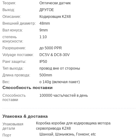
Теория:
Оптически датчик
Выход:
ДРУГОЕ
Описание:
Кодировщик KZ48
Внешний диаметр:
48mm
Вал конуса:
9mm
степень
1:10
конусности:
Разрешение:
до 5000 PPR
Volyage поставки:
DC5V & DC8-30V
Ранг защиты:
IP50
Тип выхода:
провод вне от стороны
Длина провода:
500mm
Вес:
о 140g (включая пакет)
Способность поставки
Способность
100000 часть/частей в день
поставки
Упаковка & доставка
Коробка коробки для кодировщика мотора
Упаковывая
детали
сервопривода KZ48
Шанхай, Шэньчжэнь, Гонконг, etc
Порт