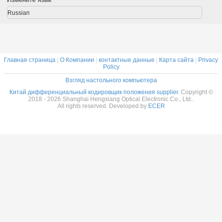
роторный для
10000
пакуя машинного
Russian
оборудования
Главная страница
|
О Компании
|
контактные данные
|
Карта сайта
|
Privacy
Policy
Взгляд настольного компьютера
Китай дифференциальный кодировщик положения supplier.
Copyright ©
2018 - 2026 Shanghai Hengxiang Optical Electronic Co., Ltd..
All rights reserved. Developed by
ECER