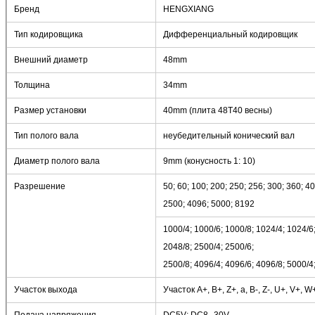
Бренд
HENGXIANG
Тип кодировщика
Дифференциальный кодировщик
Внешний диаметр
48mm
Толщина
34mm
Размер установки
40mm (плита 48T40 весны)
Тип полого вала
неубедительный конический вал
Диаметр полого вала
9mm (конусность 1: 10)
Разрешение
50; 60; 100; 200; 250; 256; 300; 360; 4
2500; 4096; 5000; 8192
1000/4; 1000/6; 1000/8; 1024/4; 1024/6;
2048/8; 2500/4; 2500/6;
2500/8; 4096/4; 4096/6; 4096/8; 5000/4
Участок выхода
Участок A+, B+, Z+, a, B-, Z-, U+, V+, W+