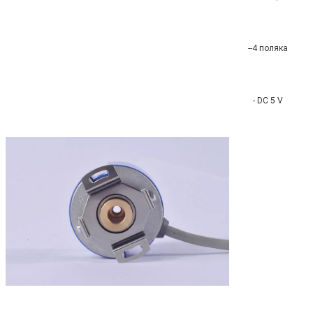
--4 поляка
- DC 5 V