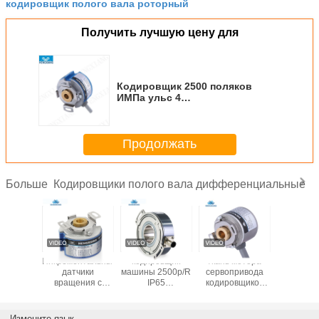
кодировщик полого вала роторный
Получить лучшую цену для
Кодировщик 2500 поляков
ИМПа ульс 4
дифференциальный роторный
для моторов инвертора
сервопривода DC
Продолжать
Кодировщики полого вала дифференциальные
Больше
Кодировщики
Инкрементальные
Китай Поставщик
Инкремен
полого вала К80
энкодеры с
энкодера
датч
дифференциальные,
полым валом
5000ppr K76
вращен
кодировщик 1800
DC30V K50 10
UVW Импульс
полым 
ИМПов ульс
мм
сигнала до 32768
HENGXIA
дифференциальный
Ppr
серии S
Измените язык