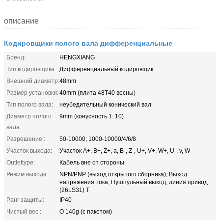
описание
Кодировщики полого вала дифференциальные
Бренд:
HENGXIANG
Тип кодировщика:
Дифференциальный кодировщик
Внешний диаметр:
48mm
Размер установки:
40mm (плита 48T40 весны)
Тип полого вала:
неубедительный конический вал
Диаметр полого
9mm (конусность 1: 10)
вала:
Разрешение :
50-10000; 1000-10000/4/6/8
Участок выхода:
Участок A+, B+, Z+, a, B-, Z-, U+, V+, W+, U-, v, W-
Outlettype:
Кабель вне от стороны
Режим выхода:
NPN/PNP (выход открытого сборника); Выход
напряжения тока; Пушпульный выход; линия привод
(26LS31) T
Ранг защиты:
IP40
Чистый вес :
О 140g (с пакетом)