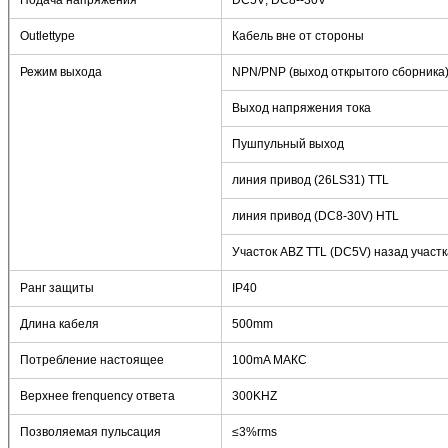
Подача напряжения
DC5V; DC8--30V
Outlettype
Кабель вне от стороны
Режим выхода
NPN/PNP (выход открытого сборника
Выход напряжения тока
Пушпульный выход
линия привод (26LS31) TTL
линия привод (DC8-30V) HTL
Участок ABZ TTL (DC5V) назад участ
Ранг защиты
IP40
Длина кабеля
500mm
Потребление настоящее
100mA МАКС
Верхнее frenquency ответа
300KHZ
Позволяемая пульсация
≤3%rms