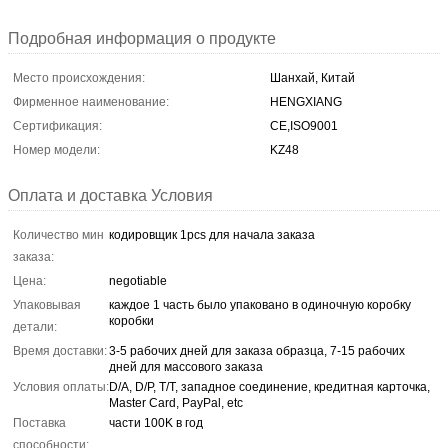
Подробная информация о продукте
Место происхождения:
Шанхай, Китай
Фирменное наименование:
HENGXIANG
Сертификация:
CE,ISO9001
Номер модели:
KZ48
Оплата и доставка Условия
Количество мин
кодировщик 1pcs для начала заказа
заказа:
Цена:
negotiable
Упаковывая
каждое 1 часть было упаковано в одиночную коробку
коробки
детали:
Время доставки:
3-5 рабочих дней для заказа образца, 7-15 рабочих
дней для массового заказа
Условия оплаты:
D/A, D/P, T/T, западное соединение, кредитная карточка,
Master Card, PayPal, etc
Поставка
части 100K в год
способности: