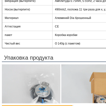
Вибрация (вытерпите)
Амплитуда 0.75mm, 5-55Hz, 2 часа д
Носок (вытерпите)
490m/s2, госпожа 11 три раза для x, 
Материал
Алюминий Dia брошенный
Аттестация
CE
пакет
Коробка коробки
Чистый вес
О 140g (с пакетом)
Упаковка продукта