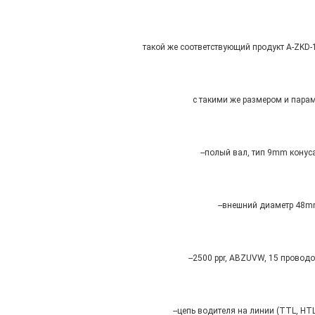
такой же соответствующий продукт A-ZKD-
с такими же размером и пара
--полый вал, тип 9mm конуса
--внешний диаметр 48
--2500 ppr, ABZUVW, 15 проводо
--цепь водителя на линии (TTL, HT