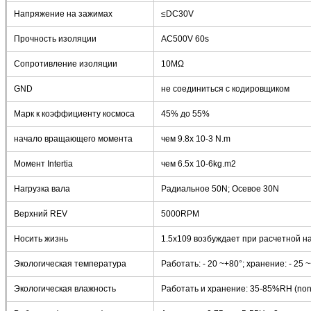
Напряжение на зажимах
≤DC30V
Прочность изоляции
AC500V 60s
Сопротивление изоляции
10MΩ
GND
не соединиться с кодировщиком
Марк к коэффициенту космоса
45% до 55%
начало вращающего момента
чем 9.8x 10-3 N.m
Момент Intertia
чем 6.5x 10-6kg.m2
Нагрузка вала
Радиальное 50N; Осевое 30N
Верхний REV
5000RPM
Носить жизнь
1.5x109 возбуждает при расчетной н
Экологическая температура
Работать: - 20 ~+80°; хранение: - 25 
Экологическая влажность
Работать и хранение: 35-85%RH (non