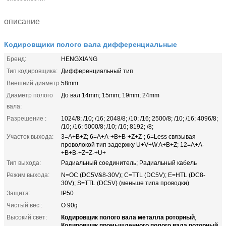
описание
Кодировщики полого вала дифференциальные
Бренд:
HENGXIANG
Тип кодировщика:
Дифференциальный тип
Внешний диаметр:
58mm
Диаметр полого
До вал 14mm; 15mm; 19mm; 24mm
вала:
Разрешение :
1024/8; /10; /16; 2048/8; /10; /16; 2500/8; /10; /16; 4096/8;
/10; /16; 5000/8; /10; /16; 8192; /8;
Участок выхода:
3=A+B+Z; 6=A+A-+B+B-+Z+Z-; 6=Less связывая
проволокой тип задержку U+V+W A+B+Z; 12=A+A-
+B+B-+Z+Z-+U+
Тип выхода:
Радиальный соединитель; Радиальный кабель
Режим выхода:
N=OC (DC5V&8-30V); C=TTL (DC5V); E=HTL (DC8-
30V); S=TTL (DC5V) (меньше типа проводки)
Защита:
IP50
Чистый вес :
О 90g
Кодировщик полого вала металла роторный
Высокий свет:
,
Кодировщик промышленного полого вала роторный
,