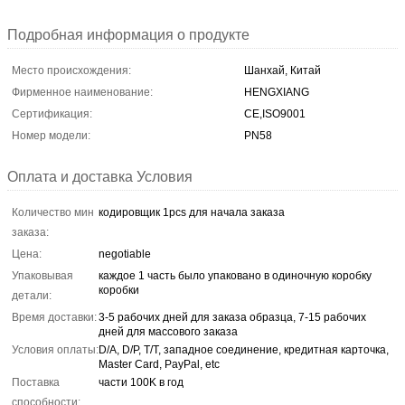
Подробная информация о продукте
Место происхождения:
Шанхай, Китай
Фирменное наименование:
HENGXIANG
Сертификация:
CE,ISO9001
Номер модели:
PN58
Оплата и доставка Условия
Количество мин
кодировщик 1pcs для начала заказа
заказа:
Цена:
negotiable
Упаковывая
каждое 1 часть было упаковано в одиночную коробку
коробки
детали:
Время доставки:
3-5 рабочих дней для заказа образца, 7-15 рабочих
дней для массового заказа
Условия оплаты:
D/A, D/P, T/T, западное соединение, кредитная карточка,
Master Card, PayPal, etc
Поставка
части 100K в год
способности: