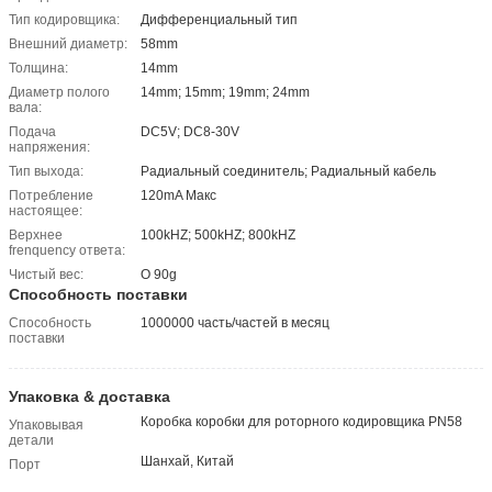
Тип кодировщика:
Дифференциальный тип
Внешний диаметр:
58mm
Толщина:
14mm
Диаметр полого
14mm; 15mm; 19mm; 24mm
вала:
Подача
DC5V; DC8-30V
напряжения:
Тип выхода:
Радиальный соединитель; Радиальный кабель
Потребление
120mA Макс
настоящее:
Верхнее
100kHZ; 500kHZ; 800kHZ
frenquency ответа:
Чистый вес:
О 90g
Способность поставки
Способность
1000000 часть/частей в месяц
поставки
Упаковка & доставка
Коробка коробки для роторного кодировщика PN58
Упаковывая
детали
Шанхай, Китай
Порт