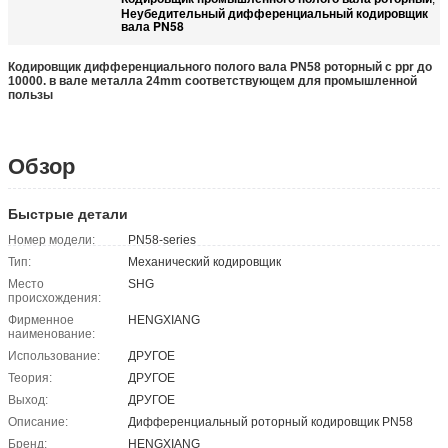
Неубедительный дифференциальный кодировщик
вала PN58
Кодировщик дифференциального полого вала PN58 роторный с ppr до
10000. в вале металла 24mm соответствующем для промышленной
пользы
Обзор
Быстрые детали
Номер модели:
PN58-series
Тип:
Механический кодировщик
Место
SHG
происхождения:
Фирменное
HENGXIANG
наименование:
Использование:
ДРУГОЕ
Теория:
ДРУГОЕ
Выход:
ДРУГОЕ
Описание:
Дифференциальный роторный кодировщик PN58
Бренд:
HENGXIANG