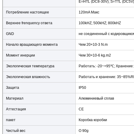
E=HTL (DC8-30V); S=TTL (DC5V)
Потребление настоящее
120mA Макс
Верхнее frenquency ответа
100kHZ; 500kHZ; 800kHZ
GND
не соединенный с кодировщико
Начало вращающего момента
Чем 20×10-3 N.m
Момент инерции
Чем 30×10-6 kg.m2
Экологическая температура
Работать: -20~+95℃; Хранение
Экологическая влажность
Работать и хранение: 35~85%R
Защита
IP50
Материал
Алюминиевый сплав
Аттестация
CE
пакет
Коробка коробки
Чистый вес
О 90g