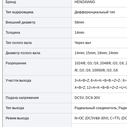
Бренд
HENGXIANG
Тип кодировщика
Дифференциальный тип
Внешний диаметр
58mm
Толщина
14mm
Тип полого вала
Через вал
Диаметр полого вала
14mm; 15mm; 19mm; 24mm
Разрешение
1024/8; /10; /16; 2048/8; /10; /16; 
/8; /10; /16; 10000/8; /10; /16
Участок выхода
3=A+B+Z; 6=A+A-+B+B-+Z+Z-; 6
A+B+Z; 12=A+A-+B+B-+Z+Z-+U+
Подача напряжения
DC5V; DC8-30V
Тип выхода
Радиальный соединитель; Ради
Режим выхода
N=OC (DC5V&8-30V); C=TTL (D