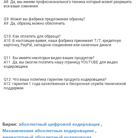
A8: Да, мы имеем профессионального техника который может разрешить 
все ваши сомнения.
Q9: Может вы фабрика предложение образец?
A9: Да, образец можно обеспечить.
Q10: Как оплатить для образца?
A10: В настоящее время, наша фабрика принимает T/T, кредитную 
карточку, PayPal, западное соединение или наличные деньги.
Q11: Вы имеете некоторые видео ваших продуктов?
A11: Да, вы смогли посетить нашу страницу YOUTUBE для видео 
кодировщика.
Q12: Что ваша политика гарантии продукта кодировщика?
A12: гарантия 1 года качественная и бессрочная служба технической 
поддержки.
абсолютный цифровой кодировщик
Бирки:
,
Механические абсолютные кодировщики
,
миниатюрный абсолютный кодировщик