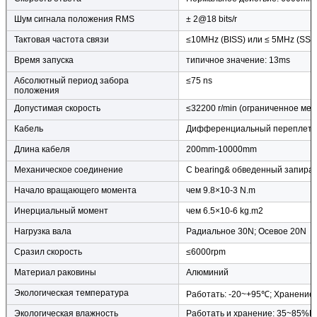
Шум сигнала положения RMS
± 2@18 bits/r
Тактовая частота связи
≤10MHz (BISS) или ≤ 5MHz (SSI)
Время запуска
типичное значение: 13ms
Абсолютный период забора
≤75 ns
положения
Допустимая скорость
≤32200 r/min (ограниченное мех
Кабель
Дифференциальный переплетат
Длина кабеля
200mm-10000mm
Механическое соединение
С bearing& обведенный запирая
Начало вращающего момента
чем 9.8×10-3 N.m
Инерциальный момент
чем 6.5×10-6 kg.m2
Нагрузка вала
Радиальное 30N; Осевое 20N
Сразил скорость
≤6000rpm
Материал раковины
Алюминий
Экологическая температура
Работать: -20~+95℃; Хранение
Экологическая влажность
Работать и хранение: 35~85%R