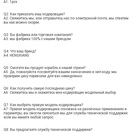
A1: 1pcs
Q2: Как приказать ваш кодировщик?
A2: Свяжитесь мы, или отправьтесь нас по электронной почте, мы ответим 
вы как можно скорее.
Q3: Вы фабрика или торговая компания?
A3: мы фабрика 100% с нашим брендом.
Q4: Что ваш бренд?
A4: HENGXIANG
Q5: Смогите вы продукт корабль к нашей стране?
Отправить
A5: Да, пожалуйста посоветуйте вашим назначению и зип-коду, мы 
проверим цену перевозки для вас немедленно.
Q6: Как получить самую последнюю цену?
A6: Свяжитесь мы и скажитесь мне кодировщик модельный выбор.
Q7: Как выбрать правую модель кодировщика?
A7: Правая модель кодировщика основана на различных применениях и 
параметры, вы смогли связаться мы для службы технической поддержки 
если вы имеете любой запрос.
Q8: Вы предлагаете службу технической поддержки?