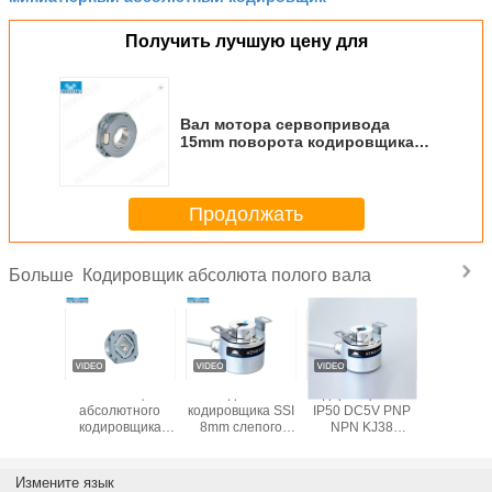
Получить лучшую цену для
Вал мотора сервопривода
15mm поворота кодировщика
SSI фланца высокого
разрешения абсолютный Multi
Продолжать
Кодировщик абсолюта полого вала
Больше
16-битный 32-
Кодировщик 20bit
Оптически
Флан
битный
MP35
абсолютный
абсолю
многооборотный
одиночного
кодировщик мини
кодиро
вращающийся
полого вала
ультратонкое SSI
полого
фланец
поворота
BISS RS485 до
лифта
Абсолютный
роторного
24bit
квадра
Измените язык