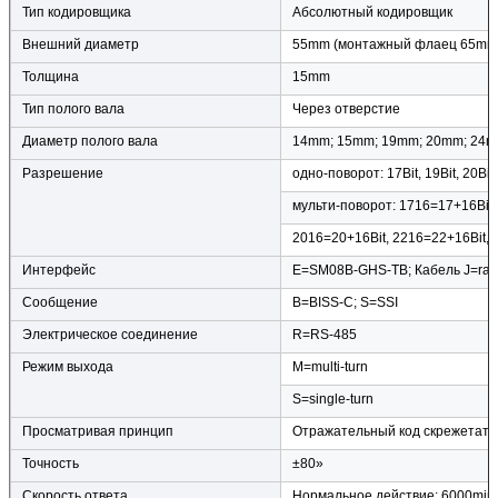
Тип кодировщика
Абсолютный кодировщик
Внешний диаметр
55mm (монтажный флаец 65mm
Толщина
15mm
Тип полого вала
Через отверстие
Диаметр полого вала
14mm; 15mm; 19mm; 20mm; 24
Разрешение
одно-поворот: 17Bit, 19Bit, 20Bit,
мульти-поворот: 1716=17+16Bit,
2016=20+16Bit, 2216=22+16Bit, 
Интерфейс
E=SM08B-GHS-TB; Кабель J=rad
Сообщение
B=BISS-C; S=SSI
Электрическое соединение
R=RS-485
Режим выхода
M=multi-turn
S=single-turn
Просматривая принцип
Отражательный код скрежетать
Точность
±80»
Скорость ответа
Нормальное действие: 6000min