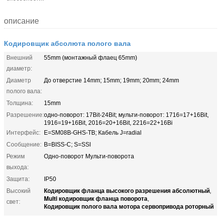
описание
Кодировщик абсолюта полого вала
Внешний
55mm (монтажный флаец 65mm)
диаметр:
Диаметр
До отверстие 14mm; 15mm; 19mm; 20mm; 24mm
полого вала:
Толщина:
15mm
Разрешение:
одно-поворот: 17Bit-24Bit; мульти-поворот: 1716=17+16Bit,
1916=19+16Bit, 2016=20+16Bit, 2216=22+16Bi
Интерфейс:
E=SM08B-GHS-TB; Кабель J=radial
Сообщение:
B=BISS-C; S=SSI
Режим
Одно-поворот Мульти-поворота
выхода:
Защита:
IP50
Кодировщик фланца высокого разрешения абсолютный
Высокий
,
Multi кодировщик фланца поворота
,
свет:
Кодировщик полого вала мотора сервопривода роторный