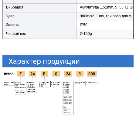
Вибрация
Амплитуда 1.52mm, 5~55HZ, 2h д
Удар
980m/s2 11ms, три раза для x, 
Защита
IP50
Чистый вес
О 150g
Характер продукции