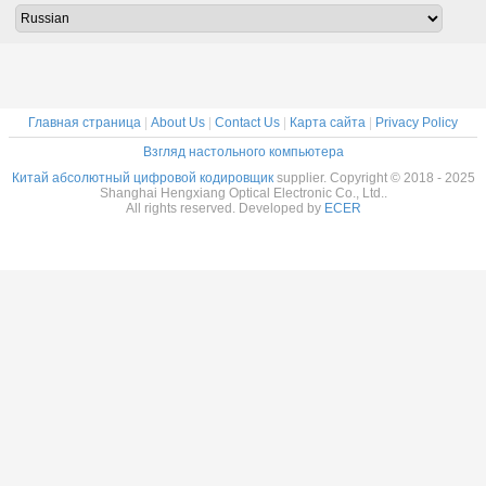
робот-энкодер
абсолютный для
кодировщика
через 
SSI 15 мм полый
робототехники
20bit
отвер
MPN55
радиал
Главная страница
|
About Us
|
Contact Us
|
Карта сайта
|
Privacy Policy
Взгляд настольного компьютера
Китай абсолютный цифровой кодировщик
supplier. Copyright © 2018 - 2025
Shanghai Hengxiang Optical Electronic Co., Ltd..
All rights reserved. Developed by
ECER