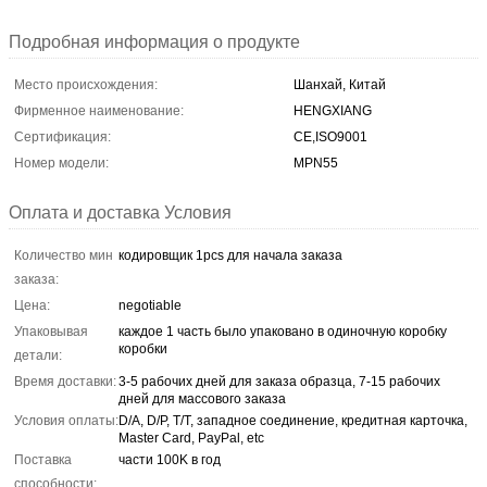
Подробная информация о продукте
Место происхождения:
Шанхай, Китай
Фирменное наименование:
HENGXIANG
Сертификация:
CE,ISO9001
Номер модели:
MPN55
Оплата и доставка Условия
Количество мин
кодировщик 1pcs для начала заказа
заказа:
Цена:
negotiable
Упаковывая
каждое 1 часть было упаковано в одиночную коробку
коробки
детали:
Время доставки:
3-5 рабочих дней для заказа образца, 7-15 рабочих
дней для массового заказа
Условия оплаты:
D/A, D/P, T/T, западное соединение, кредитная карточка,
Master Card, PayPal, etc
Поставка
части 100K в год
способности: